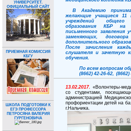
УНИВЕРСИТЕТ.
ОФИЦИАЛЬНЫЙ САЙТ
В Академию приним
желающие учащиеся 11 
учреждений общего 
образования КБР на 
письменного заявления у
заменяющих, догово
дополнительного образова
После зачисления каж
ПРИЕМНАЯ КОМИССИЯ
слушателя и зачетную к
КБГУ
обучения.
По всем вопросам о
(8662) 42-26-62, (8662)
1
3
.02.2017.
«Волонтеры-мед
со студентами, посещающ
администрацией Медицинско
профориентации детей на б
ШКОЛА ПОДГОТОВКИ К
г.Нальчика.
ЕГЭ ПРОФЕССОРА
ПЕТРОСЯНА ВАЛЕРИЯ
ГУРГЕНОВИЧА