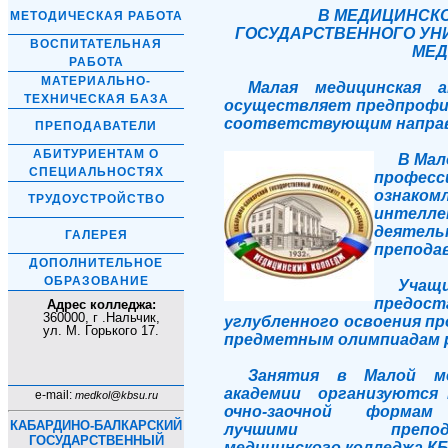
В МЕДИЦИНСК
МЕТОДИЧЕСКАЯ РАБОТА
ГОСУДАРСТВЕННОГО УН
ВОСПИТАТЕЛЬНАЯ
МЕД
РАБОТА
МАТЕРИАЛЬНО-
Малая медицинская 
ТЕХНИЧЕСКАЯ БАЗА
осуществляет предпрофи
соответствующим направ
ПРЕПОДАВАТЕЛИ
АБИТУРИЕНТАМ О
В Мал
СПЕЦИАЛЬНОСТЯХ
професс
ознак
ТРУДОУСТРОЙСТВО
интелл
деяте
ГАЛЕРЕЯ
препода
ДОПОЛНИТЕЛЬНОЕ
ОБРАЗОВАНИЕ
Учащ
предос
Адрес колледжа:
360000, г .Нальчик,
углубленного освоения п
ул. М. Горького 17.
предметным олимпиадам р
Занятия в Малой ме
академии организуются 
e-mail:
medkol@kbsu.ru
очно-заочной формам
КАБАРДИНО-БАЛКАРСКИЙ
лучшими преподав
ГОСУДАРСТВЕННЫЙ
медицинского колледжа КБ